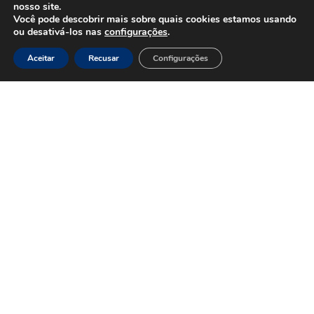
nosso site.
Você pode descobrir mais sobre quais cookies estamos usando
ou desativá-los nas
configurações
.
NOME DO PROJETO
Aceitar
Recusar
Configurações
Texto opcional de destaque
Lorem ipsum dolor sit amet, consectetur adipisicing
elit, sed do eiusmod tempor incididunt ut labore et
dolore magna aliqua. Ut enim ad minim veniam, quis
nostrud exercitation ullamco laboris nisi ut aliquip ex
ea commodo consequat. Duis aute irure dolor in
reprehenderit in voluptate velit esse cillum dolore eu
fugiat nulla pariatur.
NOME DESTE BLOCO
Lorem ipsum dolor sit amet, consectetur adipisicing elit,
sed do eiusmod tempor incididunt ut labore et dolore
magna aliqua. Ut enim ad minim veniam, quis nostrud
exercitation ullamco laboris nisi ut aliquip ex ea commodo
consequat. Duis aute irure dolor in reprehenderit in
voluptate velit esse cillum dolore eu fugiat nulla pariatur.
Excepteur sint occaecat cupidatat non proident, sunt in