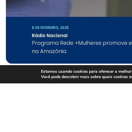
6 DE FEVEREIRO, 2025
6 DE FEVEREIRO, 2025
Rádio Nacional
Impacto ESG
6 DE FEVEREIRO, 2025
Programa Rede +Mulheres promove e
IMPACTO ESG com Daniel Grynberg dir
Gazeta do Povo
na Amazônia
+Unidos
A filantropia como força transforma
TODOS OS CLIPPINGS
Estamos usando cookies para oferecer a melhor 
Você pode descobrir mais sobre quais cookies 
REDE +MULHERES