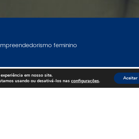
mpreendedorismo feminino
etor executivo do Grupo
dora
experiência em nosso site.
Aceitar
estamos usando ou desativá-los nas
configurações
.
INSTITUCIONAL
INSTITUCIONAL