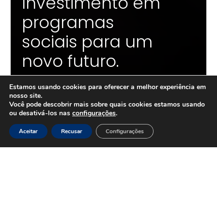
Investimento em
programas
sociais para um
novo futuro.
Estamos usando cookies para oferecer a melhor experiência em
nosso site.
Você pode descobrir mais sobre quais cookies estamos usando
ou desativá-los nas
configurações
.
Aceitar
Recusar
Configurações
QUEM SOMOS
O Grupo +Unidos é uma associação de
empresas que nasceu em 2008, a
partir do desejo da missão diplomática
americana com o objetivo de
promover uma transformação social