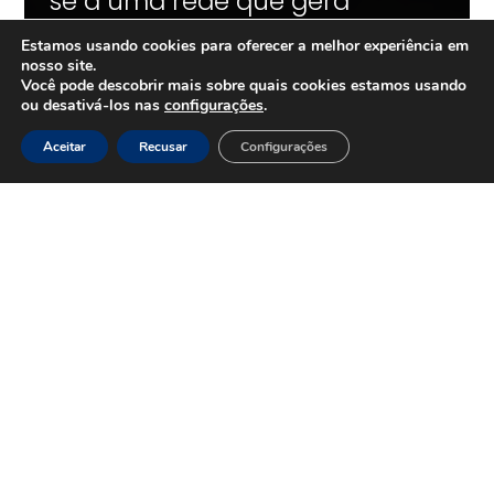
se a uma rede que gera
resultados em escala.
Estamos usando cookies para oferecer a melhor experiência em
nosso site.
Você pode descobrir mais sobre quais cookies estamos usando
ou desativá-los nas
configurações
.
O Grupo +Unidos conecta empresas a
iniciativas de educação, empregabilidade e
Aceitar
Recusar
Configurações
desenvolvimento sustentável, com
implementação qualificada e mensuração
de impacto.
QUERO GERAR IMPACTO COM O +UNIDOS
+R$
0
milhões
mobilizados em projetos
+
0
de pessoas impactadas