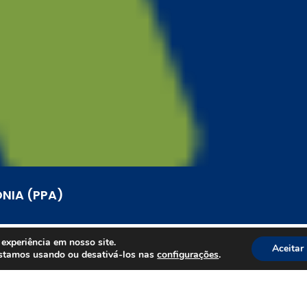
NIA (PPA)
experiência em nosso site.
Aceitar
estamos usando ou desativá-los nas
configurações
.