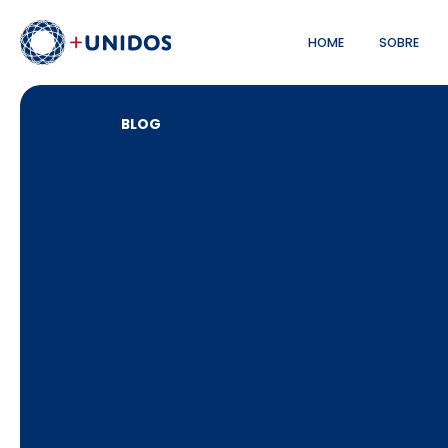
HOME
SOBRE
BLOG