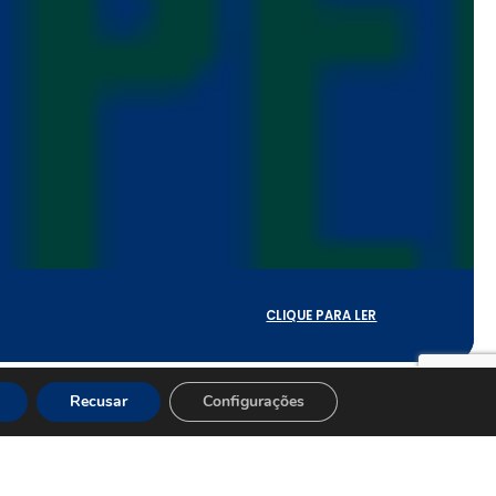
CLIQUE PARA LER
Recusar
Configurações