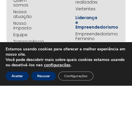
Quem
realizadas
somos
Vertentes
Nossa
atuação
Liderança
e
Nosso
Empreendedorismo
impacto
Empreendedorismo
Equipe
Feminino
Transparência
Move+
Estamos usando cookies para oferecer a melhor experiência em
Social
nosso site.
Jovens
Você pode descobrir mais sobre quais cookies estamos usando
REDE
Embaixadores
ou desativá-los nas
configurações
.
+UNIDOS
Ações
Parceiros
Emergenciais
Aceitar
Recusar
Configurações
institucionais
Unidos
Empresas
pelo RS
associadas
Campanha
Nossos
Yanomami
benefícios
Fundo
Em
UNA+
movimento
OPORTUNIDADES
PROJETOS