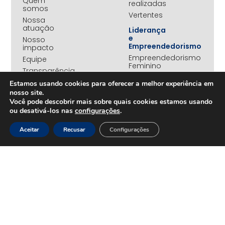
Quem
realizadas
somos
Vertentes
Nossa
atuação
Liderança
e
Nosso
Empreendedorismo
impacto
Empreendedorismo
Equipe
Feminino
Transparência
Move+
Estamos usando cookies para oferecer a melhor experiência em
Social
nosso site.
Jovens
Você pode descobrir mais sobre quais cookies estamos usando
REDE
Embaixadores
ou desativá-los nas
configurações
.
+UNIDOS
Ações
Parceiros
Emergenciais
Aceitar
Recusar
Configurações
institucionais
Unidos
Empresas
pelo RS
associadas
Campanha
Nossos
Yanomami
benefícios
Fundo
Em
UNA+
movimento
OPORTUNIDADES
PROJETOS