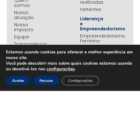
Quem
realizadas
somos
Vertentes
Nossa
atuação
Liderança
e
Nosso
Empreendedorismo
impacto
Empreendedorismo
Equipe
Feminino
Transparência
Move+
Estamos usando cookies para oferecer a melhor experiência em
Social
nosso site.
Jovens
Você pode descobrir mais sobre quais cookies estamos usando
REDE
Embaixadores
ou desativá-los nas
configurações
.
+UNIDOS
Ações
Parceiros
Emergenciais
Aceitar
Recusar
Configurações
institucionais
Unidos
Empresas
pelo RS
associadas
Campanha
Nossos
Yanomami
benefícios
Fundo
Em
UNA+
movimento
OPORTUNIDADES
PROJETOS