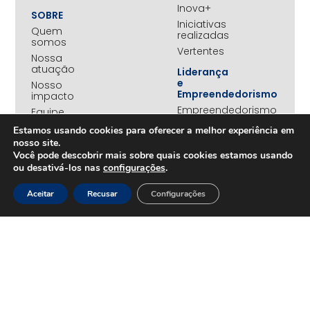
Inova+
SOBRE
Iniciativas
Quem
realizadas
somos
Vertentes
Nossa
atuação
Liderança
e
Nosso
Empreendedorismo
impacto
Empreendedorismo
Equipe
Feminino
Transparência
Estamos usando cookies para oferecer a melhor experiência em
Move+
nosso site.
Social
Você pode descobrir mais sobre quais cookies estamos usando
Jovens
ou desativá-los nas
configurações
.
REDE
Embaixadores
+UNIDOS
Aceitar
Recusar
Configurações
Ações
Parceiros
Emergenciais
institucionais
Unidos
Empresas
pelo RS
associadas
Campanha
Nossos
Yanomami
benefícios
Fundo
Em
UNA+
movimento