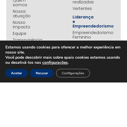
Quem
realizadas
somos
Vertentes
Nossa
atuação
Liderança
e
Nosso
Empreendedorismo
impacto
Empreendedorismo
Equipe
Feminino
Transparência
Move+
Estamos usando cookies para oferecer a melhor experiência em
Social
nosso site.
Jovens
Você pode descobrir mais sobre quais cookies estamos usando
REDE
Embaixadores
ou desativá-los nas
configurações
.
+UNIDOS
Ações
Parceiros
Emergenciais
Aceitar
Recusar
Configurações
institucionais
Unidos
Empresas
pelo RS
associadas
Campanha
Nossos
Yanomami
benefícios
Fundo
Em
UNA+
movimento
OPORTUNIDADES
PROJETOS