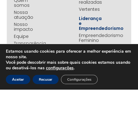
Quem
realizadas
somos
Vertentes
Nossa
atuação
Liderança
e
Nosso
Empreendedorismo
impacto
Empreendedorismo
Equipe
Feminino
Transparência
Move+
Estamos usando cookies para oferecer a melhor experiência em
Social
nosso site.
Jovens
Você pode descobrir mais sobre quais cookies estamos usando
REDE
Embaixadores
ou desativá-los nas
configurações
.
+UNIDOS
Ações
Parceiros
Emergenciais
Aceitar
Recusar
Configurações
institucionais
Unidos
Empresas
pelo RS
associadas
Campanha
Nossos
Yanomami
benefícios
Fundo
Em
UNA+
movimento
OPORTUNIDADES
PROJETOS