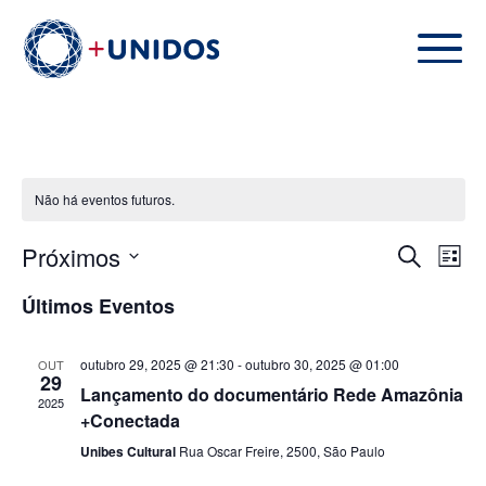
Não há eventos futuros.
Pesquisa
Nav
Próximos
Procurar
Lista
e
do
Selecione
eventos
navegaçã
visu
Últimos Eventos
a
de
Eve
data.
visuais
outubro 29, 2025 @ 21:30
-
outubro 30, 2025 @ 01:00
OUT
de
29
Lançamento do documentário Rede Amazônia
Eventos
2025
+Conectada
Unibes Cultural
Rua Oscar Freire, 2500, São Paulo