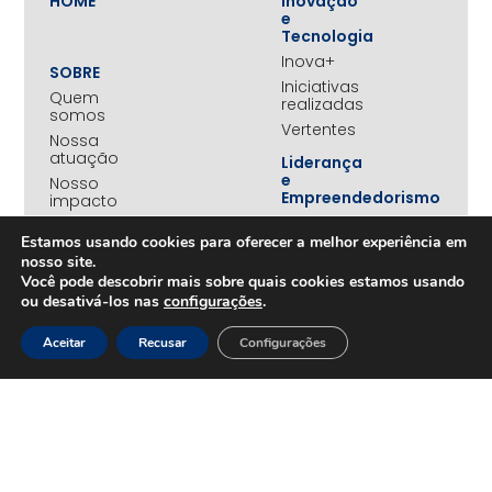
HOME
Inovação
e
Tecnologia
Inova+
SOBRE
Iniciativas
Quem
realizadas
somos
Vertentes
Nossa
atuação
Liderança
e
Nosso
Empreendedorismo
impacto
Empreendedorismo
Equipe
Feminino
Estamos usando cookies para oferecer a melhor experiência em
Transparência
nosso site.
Move+
Você pode descobrir mais sobre quais cookies estamos usando
Social
ou desativá-los nas
configurações
.
Jovens
REDE
Embaixadores
+UNIDOS
Aceitar
Recusar
Configurações
Ações
Parceiros
Emergenciais
institucionais
Unidos
Empresas
pelo RS
associadas
Campanha
Nossos
Yanomami
benefícios
Fundo