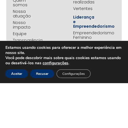
Quem
realizadas
somos
Vertentes
Nossa
atuação
Liderança
e
Nosso
Empreendedorismo
impacto
Empreendedorismo
Equipe
Feminino
Transparência
Move+
Estamos usando cookies para oferecer a melhor experiência em
Social
nosso site.
Jovens
Você pode descobrir mais sobre quais cookies estamos usando
REDE
Embaixadores
ou desativá-los nas
configurações
.
+UNIDOS
Ações
Parceiros
Emergenciais
Aceitar
Recusar
Configurações
institucionais
Unidos
Empresas
pelo RS
associadas
Campanha
Nossos
Yanomami
benefícios
Fundo
Em
UNA+
movimento
OPORTUNIDADES
PROJETOS