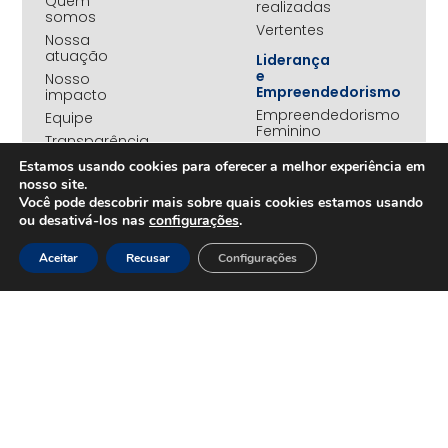
Quem
realizadas
somos
Vertentes
Nossa
atuação
Liderança
e
Nosso
Empreendedorismo
impacto
Empreendedorismo
Equipe
Feminino
Transparência
Move+
Estamos usando cookies para oferecer a melhor experiência em
Social
nosso site.
Jovens
Você pode descobrir mais sobre quais cookies estamos usando
REDE
Embaixadores
ou desativá-los nas
configurações
.
+UNIDOS
Ações
Parceiros
Emergenciais
Aceitar
Recusar
Configurações
institucionais
Unidos
Empresas
pelo RS
associadas
Campanha
Nossos
Yanomami
benefícios
Fundo
Em
UNA+
movimento
OPORTUNIDADES
PROJETOS