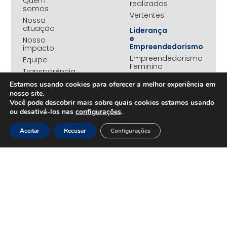
Quem
realizadas
somos
Vertentes
Nossa
atuação
Liderança
e
Nosso
Empreendedorismo
impacto
Empreendedorismo
Equipe
Feminino
Transparência
Move+
Estamos usando cookies para oferecer a melhor experiência em
Social
nosso site.
Jovens
Você pode descobrir mais sobre quais cookies estamos usando
REDE
Embaixadores
ou desativá-los nas
configurações
.
+UNIDOS
Ações
Parceiros
Emergenciais
Aceitar
Recusar
Configurações
institucionais
Unidos
Empresas
pelo RS
associadas
Campanha
Nossos
Yanomami
benefícios
Fundo
Em
UNA+
movimento
OPORTUNIDADES
PROJETOS