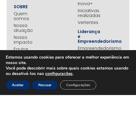
Inova+
SOBRE
Iniciativas
Quem
realizadas
somos
Vertentes
Nossa
atuação
Liderança
e
Nosso
Empreendedorismo
impacto
Empreendedorismo
Equipe
Feminino
Transparência
Estamos usando cookies para oferecer a melhor experiência em
Move+
nosso site.
Social
Você pode descobrir mais sobre quais cookies estamos usando
Jovens
ou desativá-los nas
configurações
.
REDE
Embaixadores
+UNIDOS
Aceitar
Recusar
Configurações
Ações
Parceiros
Emergenciais
institucionais
Unidos
Empresas
pelo RS
associadas
Campanha
Nossos
Yanomami
benefícios
Fundo
Em
UNA+
movimento