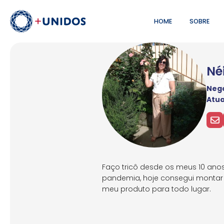
HOME
SOBRE
Né
Negó
Atu
Faço tricô desde os meus 10 ano
pandemia, hoje consegui montar m
meu produto para todo lugar.