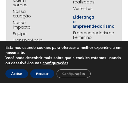
Quem
realizadas
somos
Vertentes
Nossa
atuação
Liderança
e
Nosso
Empreendedorismo
impacto
Empreendedorismo
Equipe
Feminino
Transparência
Move+
Estamos usando cookies para oferecer a melhor experiência em
Social
nosso site.
Jovens
Você pode descobrir mais sobre quais cookies estamos usando
REDE
Embaixadores
ou desativá-los nas
configurações
.
+UNIDOS
Ações
Parceiros
Emergenciais
Aceitar
Recusar
Configurações
institucionais
Unidos
Empresas
pelo RS
associadas
Campanha
Nossos
Yanomami
benefícios
Fundo
Em
UNA+
movimento
OPORTUNIDADES
PROJETOS