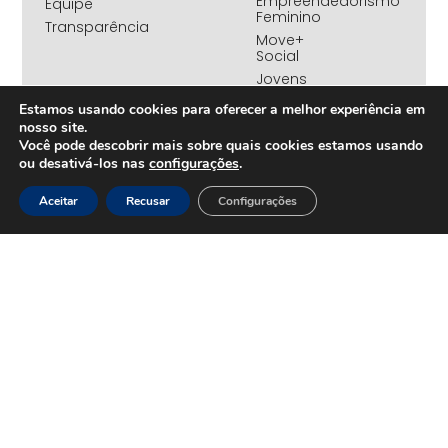
Empreendedorismo
Equipe
Feminino
Transparência
Move+
Social
Jovens
REDE
Embaixadores
+UNIDOS
Estamos usando cookies para oferecer a melhor experiência em
Ações
nosso site.
Parceiros
Emergenciais
Você pode descobrir mais sobre quais cookies estamos usando
institucionais
Unidos
ou desativá-los nas
configurações
.
Empresas
pelo RS
associadas
Campanha
Aceitar
Recusar
Configurações
Nossos
Yanomami
benefícios
Fundo
Em
UNA+
movimento
OPORTUNIDADES
PROJETOS
Trabalhe
Desenvolvimento
Conosco
Sustentável
na
Amazônia
CONTEÚDOS
Rede
Amazônia