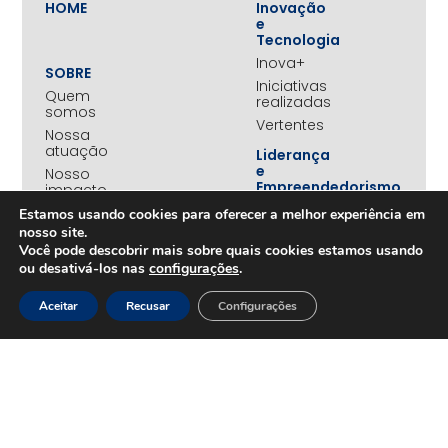
HOME
Inovação
e
Tecnologia
Inova+
SOBRE
Iniciativas
Quem
realizadas
somos
Vertentes
Nossa
atuação
Liderança
e
Nosso
Empreendedorismo
impacto
Empreendedorismo
Equipe
Estamos usando cookies para oferecer a melhor experiência em
Feminino
nosso site.
Transparência
Move+
Você pode descobrir mais sobre quais cookies estamos usando
Social
ou desativá-los nas
configurações
.
Jovens
REDE
Embaixadores
Aceitar
Recusar
Configurações
+UNIDOS
Ações
Parceiros
Emergenciais
institucionais
Unidos
Empresas
pelo RS
associadas
Campanha
Nossos
Yanomami
benefícios