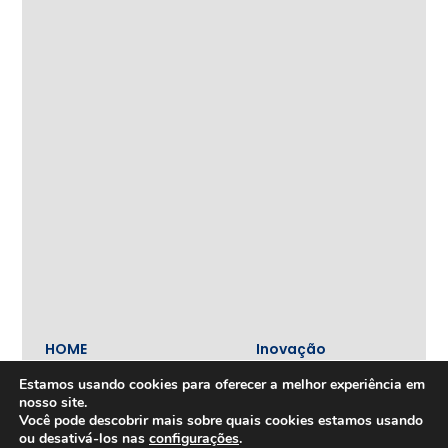
HOME
Inovação
e
Tecnologia
Estamos usando cookies para oferecer a melhor experiência em
nosso site.
Inova+
SOBRE
Você pode descobrir mais sobre quais cookies estamos usando
Iniciativas
Quem
ou desativá-los nas
configurações
.
realizadas