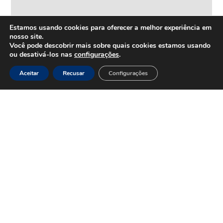
Estamos usando cookies para oferecer a melhor experiência em
nosso site.
Você pode descobrir mais sobre quais cookies estamos usando
ou desativá-los nas
configurações
.
HOME
Inovação
Aceitar
Recusar
Configurações
e
Tecnologia
Inova+
SOBRE
Iniciativas
Quem
realizadas
somos
Vertentes
Nossa
atuação
Liderança
e
Nosso
Empreendedorismo
impacto
Empreendedorismo
Equipe
Feminino
Transparência
Move+
Social
Jovens
REDE
Embaixadores
+UNIDOS