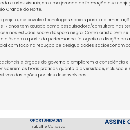
da e artes visuais, em uma jornada de formação que conjuga
o Grande do Norte.
do projeto, desenvolve tecnologias sociais para implementaçã
imos 17 anos tem atuado como pesquisadora/consultora nas t
nfase nos estudos sobre diáspora negra. Como artista tem se
 diáspora a partir da performance, fotografia e direção de a
ocial com foco na redução de desigualdades socioeconômica
educacionais e órgãos do governo a ampliarem a consciência 
nsiderem as boas práticas quanto à diversidade, inclusão e 
sitivos das ações por eles desenvolvidas.
ASSINE 
OPORTUNIDADES
Trabalhe Conosco