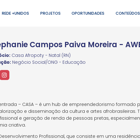
REDE +UNIDOS
PROJETOS
OPORTUNIDADES
CONTEÚDOS
éphanie Campos Paiva Moreira - AWE
cio:
Casa Afropoty - Natal (RN)
ação:
Negócio Social/ONG - Educação
centrada – CASA – é um hub de empreendedorismo formado p
lorização e disseminação da cultura e artes afrobrasileiras
issional e geração de renda de pessoas pretas, especialmen
a criativa.
senvolvimento Profissional, que consiste em uma residência