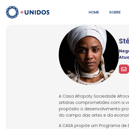
HOME
SOBRE
St
Negó
Atu
A Casa Afropoty Sociedade Afro
artistas comprometides com a va
propósito o desenvolvimento prof
do campo das artes e da economi
A CASA propõe um Programa de De