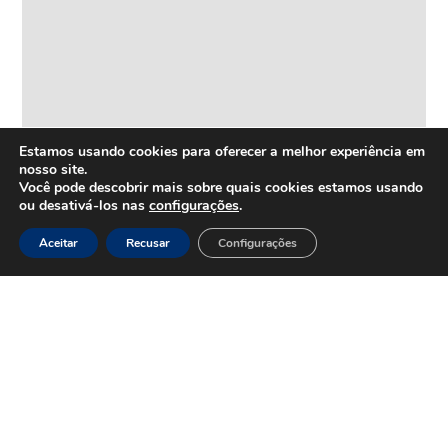
Estamos usando cookies para oferecer a melhor experiência em
nosso site.
Você pode descobrir mais sobre quais cookies estamos usando
ou desativá-los nas
configurações
.
Aceitar
Recusar
Configurações
HOME
Inovação
e
Tecnologia
Inova+
SOBRE
Iniciativas
Quem
realizadas
somos
Vertentes