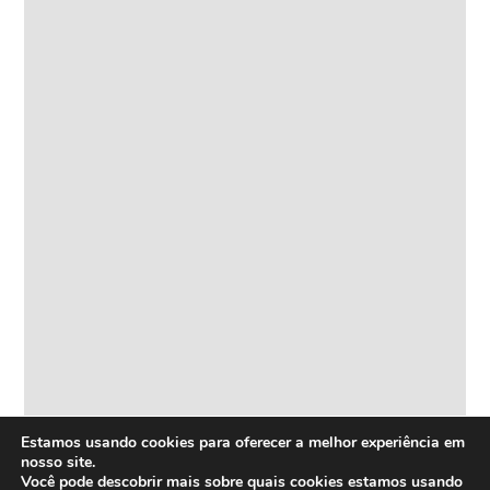
HOME
Inovação
e
Estamos usando cookies para oferecer a melhor experiência em
Tecnologia
nosso site.
Você pode descobrir mais sobre quais cookies estamos usando
Inova+