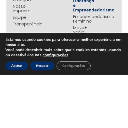
Liderança
e
Nosso
Empreendedorismo
impacto
Empreendedorismo
Equipe
Feminino
Transparência
Move+
Social
Jovens
Estamos usando cookies para oferecer a melhor experiência em
REDE
Embaixadores
nosso site.
+UNIDOS
Você pode descobrir mais sobre quais cookies estamos usando
Ações
Parceiros
ou desativá-los nas
configurações
.
Emergenciais
institucionais
Unidos
Empresas
Aceitar
Recusar
Configurações
pelo RS
associadas
Campanha
Nossos
Yanomami
benefícios
Fundo
Em
UNA+
movimento
OPORTUNIDADES
PROJETOS
Trabalhe
Desenvolvimento
Conosco
Sustentável