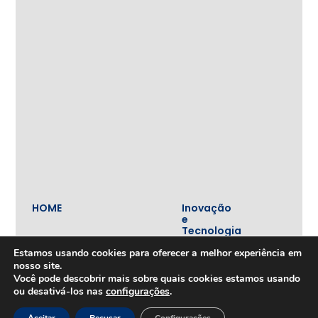
HOME
Inovação
e
Tecnologia
Inova+
Estamos usando cookies para oferecer a melhor experiência em
SOBRE
Iniciativas
nosso site.
Quem
realizadas
Você pode descobrir mais sobre quais cookies estamos usando
somos
Vertentes
ou desativá-los nas
configurações
.
Nossa
atuação
Liderança