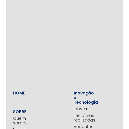
HOME
Inovação
e
Tecnologia
Inova+
SOBRE
Iniciativas
Quem
realizadas
somos
Vertentes