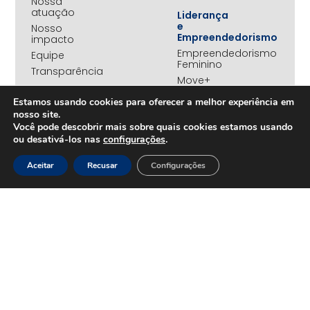
Nossa
atuação
Liderança
e
Nosso
Empreendedorismo
impacto
Empreendedorismo
Equipe
Feminino
Transparência
Move+
Social
Estamos usando cookies para oferecer a melhor experiência em
Jovens
nosso site.
REDE
Embaixadores
+UNIDOS
Você pode descobrir mais sobre quais cookies estamos usando
Ações
ou desativá-los nas
configurações
.
Parceiros
Emergenciais
institucionais
Unidos
Aceitar
Recusar
Configurações
Empresas
pelo RS
associadas
Campanha
Nossos
Yanomami
benefícios
Fundo
Em
UNA+
movimento
OPORTUNIDADES
PROJETOS
Trabalhe
Desenvolvimento
Conosco