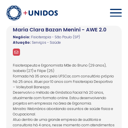
Maria Clara Bazan Menini - AWE 2.0
Negócio:
Fisioterapia - São Paulo (SP)
Atuação:
Serviços - Saúde
Fisioterapeuta e Ergonomista Mãe do Bruno (29 anos),
Isabela (27) e Filipe (25)
Formada há 35 anos pela UFSCar, com consultório próprio
há 25 anos. Atuei por 10 anos com Fisioterapia Desportiva
– Volleyball Banespa.
Desenvolvi o método de Ginástica Facial há 20 anos,
atualmente com formato online. Estou desenvolvendo
projetos em empresas na área de Ergonomia.
Ministro Webnários abordando assuntos de saúde física e
Ocupacional.
Atuo dentro de uma grande empresa de auditoria e
consultoria há 4 anos, nesse momento com atendimentos