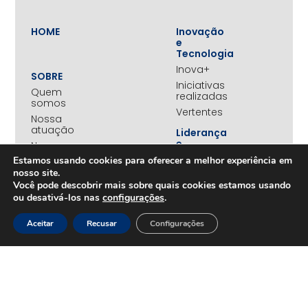
HOME
Inovação
e
Tecnologia
Inova+
SOBRE
Iniciativas
Quem
realizadas
somos
Vertentes
Nossa
atuação
Liderança
e
Nosso
Empreendedorismo
impacto
Estamos usando cookies para oferecer a melhor experiência em
Empreendedorismo
Equipe
nosso site.
Feminino
Você pode descobrir mais sobre quais cookies estamos usando
Transparência
Move+
ou desativá-los nas
configurações
.
Social
Jovens
Aceitar
Recusar
Configurações
REDE
Embaixadores
+UNIDOS
Ações
Parceiros
Emergenciais
institucionais
Unidos
Empresas
pelo RS
associadas