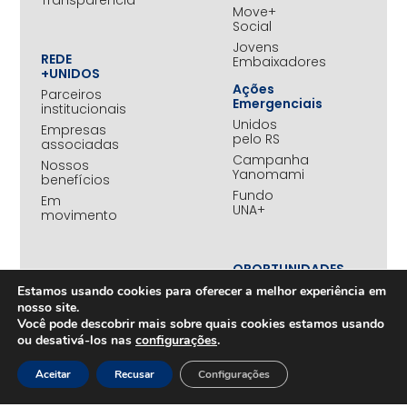
Transparência
Move+
Social
Jovens
REDE
Embaixadores
+UNIDOS
Ações
Parceiros
Emergenciais
institucionais
Unidos
Empresas
pelo RS
associadas
Campanha
Nossos
Yanomami
benefícios
Fundo
Em
UNA+
movimento
OPORTUNIDADES
PROJETOS
Trabalhe
Estamos usando cookies para oferecer a melhor experiência em
Desenvolvimento
Conosco
nosso site.
Sustentável
Você pode descobrir mais sobre quais cookies estamos usando
na
ou desativá-los nas
configurações
.
Amazônia
CONTEÚDOS
Rede
Aceitar
Recusar
Configurações
Amazônia
Cases
+Conectada
Notícias