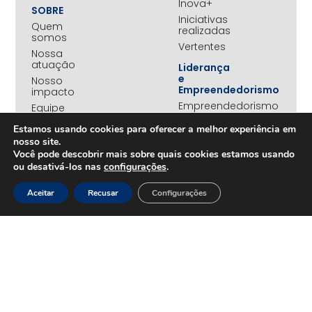
Inova+
SOBRE
Iniciativas
Quem
realizadas
somos
Vertentes
Nossa
atuação
Liderança
e
Nosso
Empreendedorismo
impacto
Empreendedorismo
Equipe
Feminino
Transparência
Estamos usando cookies para oferecer a melhor experiência em
Move+
nosso site.
Social
Você pode descobrir mais sobre quais cookies estamos usando
Jovens
ou desativá-los nas
configurações
.
REDE
Embaixadores
+UNIDOS
Ações
Aceitar
Recusar
Configurações
Parceiros
Emergenciais
institucionais
Unidos
Empresas
pelo RS
associadas
Campanha
Nossos
Yanomami
benefícios
Fundo
Em
UNA+
movimento