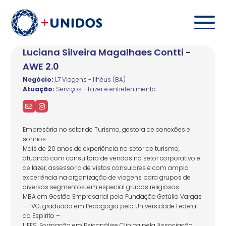
Luciana Silveira Magalhaes Contti -
AWE 2.0
Negócio:
L7 Viagens - Ilhéus (BA)
Atuação:
Serviços - Lazer e entretenimento
Empresária no setor de Turismo, gestora de conexões e
sonhos
Mais de 20 anos de experiência no setor de turismo,
atuando com consultora de vendas no setor corporativo e
de lazer, assessoria de vistos consulares e com ampla
experiência na organização de viagens para grupos de
diversos segmentos, em especial grupos religiosos.
MBA em Gestão Empresarial pela Fundação Getúlio Vargas
– FVG, graduada em Pedagogia pela Universidade Federal
do Espirito –
UFES. Formação em Psicanálise Clínica pela Associação