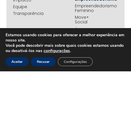
impacto
Empreendedorismo
Equipe
Feminino
Transparência
Move+
Social
Jovens
REDE
Embaixadores
Estamos usando cookies para oferecer a melhor experiência em
+UNIDOS
nosso site.
Ações
Parceiros
Você pode descobrir mais sobre quais cookies estamos usando
Emergenciais
institucionais
ou desativá-los nas
configurações
.
Unidos
Empresas
pelo RS
associadas
Aceitar
Recusar
Configurações
Campanha
Nossos
Yanomami
benefícios
Fundo
Em
UNA+
movimento
OPORTUNIDADES
PROJETOS
Trabalhe
Desenvolvimento
Conosco
Sustentável
na
Amazônia
CONTEÚDOS