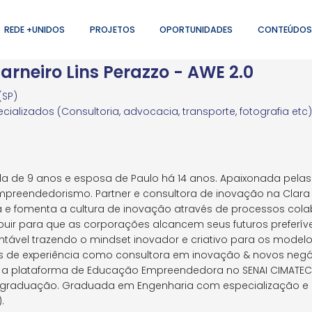
REDE +UNIDOS
PROJETOS
OPORTUNIDADES
CONTEÚDOS
arneiro Lins Perazzo - AWE 2.0
(SP)
cializados (Consultoria, advocacia, transporte, fotografia etc)
la de 9 anos e esposa de Paulo há 14 anos. Apaixonada pelas
mpreendedorismo. Partner e consultora de inovação na Clara
a e fomenta a cultura de inovação através de processos col
buir para que as corporações alcancem seus futuros preferí
tável trazendo o mindset inovador e criativo para os modelo
s de experiência como consultora em inovação & novos neg
ra a plataforma de Educação Empreendedora no SENAI CIMATE
graduação. Graduada em Engenharia com especialização e
.