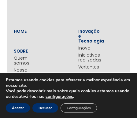
HOME
Inovação
e
Tecnologia
Inova+
SOBRE
Iniciativas
Quem
realizadas
somos
Vertentes
Nossa
atuação
Liderança
Estamos usando cookies para oferecer a melhor experiência em
e
Nosso
nosso site.
Empreendedorismo
impacto
Você pode descobrir mais sobre quais cookies estamos usando
Empreendedorismo
Equipe
ou desativá-los nas
configurações
.
Feminino
Transparência
Move+
Aceitar
Recusar
Configurações
Social
Jovens
REDE
Embaixadores
+UNIDOS
Ações
Parceiros
Emergenciais