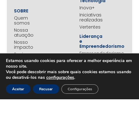
Tecnologia
Inova+
SOBRE
Iniciativas
Quem
realizadas
somos
Vertentes
Nossa
atuação
Liderança
e
Nosso
Empreendedorismo
impacto
Empreendedorismo
Equipe
Feminino
Estamos usando cookies para oferecer a melhor experiência em
Transparência
Move+
nosso site.
Social
Você pode descobrir mais sobre quais cookies estamos usando
ou desativá-los nas
configurações
.
Jovens
REDE
Embaixadores
+UNIDOS
Aceitar
Recusar
Configurações
Ações
Parceiros
Emergenciais
institucionais
Unidos
Empresas
pelo RS
associadas
Campanha
Nossos
Yanomami
benefícios
Fundo
Em
UNA+
movimento