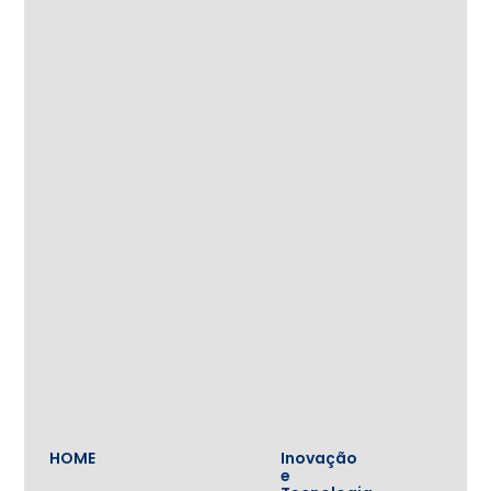
HOME
Inovação
e