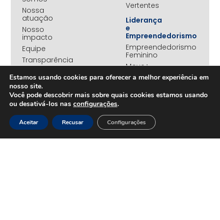
Vertentes
Nossa
atuação
Liderança
e
Nosso
Empreendedorismo
impacto
Empreendedorismo
Equipe
Feminino
Transparência
Move+
Social
Estamos usando cookies para oferecer a melhor experiência em
Jovens
nosso site.
REDE
Embaixadores
Você pode descobrir mais sobre quais cookies estamos usando
+UNIDOS
ou desativá-los nas
configurações
.
Ações
Parceiros
Emergenciais
institucionais
Aceitar
Recusar
Configurações
Unidos
Empresas
pelo RS
associadas
Campanha
Nossos
Yanomami
benefícios
Fundo
Em
UNA+
movimento
OPORTUNIDADES
PROJETOS
Trabalhe