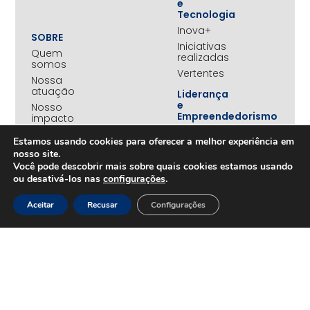
e
Tecnologia
Inova+
SOBRE
Iniciativas
Quem
realizadas
somos
Vertentes
Nossa
atuação
Liderança
e
Nosso
Empreendedorismo
impacto
Empreendedorismo
Equipe
Estamos usando cookies para oferecer a melhor experiência em
Feminino
Transparência
nosso site.
Move+
Você pode descobrir mais sobre quais cookies estamos usando
Social
ou desativá-los nas
configurações
.
Jovens
REDE
Embaixadores
+UNIDOS
Aceitar
Recusar
Configurações
Ações
Parceiros
Emergenciais
institucionais
Unidos
Empresas
pelo RS
associadas
Campanha
Nossos
Yanomami
benefícios
Fundo
Em
UNA+