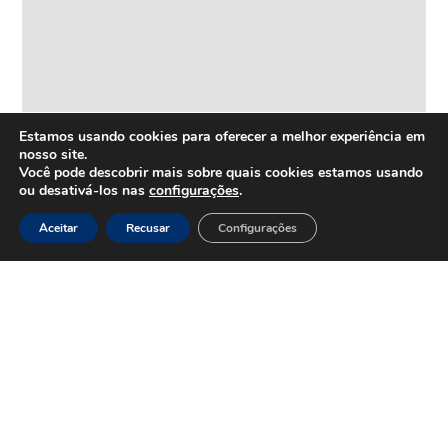
Estamos usando cookies para oferecer a melhor experiência em
nosso site.
Você pode descobrir mais sobre quais cookies estamos usando
ou desativá-los nas
configurações
.
Aceitar
Recusar
Configurações
HOME
Inovação
e
Tecnologia
Inova+
SOBRE
Iniciativas
Quem
realizadas
somos
Vertentes
Nossa
atuação
Liderança