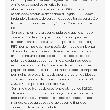
em flores de papel da América Latina,
Atualmente estamos operando com 60% da nossa
capacidade produtiva atendendo a Região Sul, Sudeste,
iniciando a Nordeste do país e nos capacitando para até o
final de 2021 iniciar a exportação para Chile, Espanha e
Holanda
Somos uma empresa apaixonada pelo que fazemos e
desde o início temos a preocupação com questões
socioambientais, onde utilizamos papel com certificação
PEFC, realizamos a compensação do impacto ambiental
através da logística reversa, desenvolvemos produtos com
tinturaria natural a base de plantas e especiarias não
poluindo a água que consumimos, reciclamos todo o
refugo de nossa produção de flores, transformando em
papel reciclado, parte da nossa mão de obra é composta
por mulheres provenientes de área rural carente e idosos
carentes do interior de SP e estamos alinhados a 5 ODS da
ONU, fazendo parta da Coalisão ODS
Com mais de 6 anos de experiência atendendo B2B2C,
oferecemos um produto com preço competitivo, de giro
rápido, mais de 70 modelos de flores e 40 cores, de fácil
manuseio, que agregue valor ao trabalho final e com
diferencial de sustentabilidade