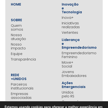
HOME
Inovação
e
Tecnologia
Inova+
SOBRE
Iniciativas
Quem
realizadas
somos
Vertentes
Nossa
atuação
Liderança
e
Nosso
Empreendedorismo
impacto
Empreendedorismo
Equipe
Feminino
Transparência
Move+
Social
Jovens
REDE
Embaixadores
+UNIDOS
Ações
Parceiros
Emergenciais
institucionais
Unidos
Empresas
pelo RS
associadas
Campanha
Nossos
Yanomami
Estamos usando cookies para oferecer a melhor experiência em
benefícios