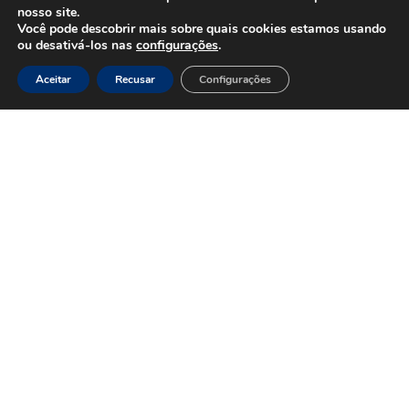
Fundo
nosso site.
Em
UNA+
Você pode descobrir mais sobre quais cookies estamos usando
movimento
ou desativá-los nas
configurações
.
Aceitar
Recusar
Configurações
OPORTUNIDADES
PROJETOS
Trabalhe
Desenvolvimento
Conosco
Sustentável
na
Amazônia
CONTEÚDOS
Rede
Amazônia
Cases
+Conectada
Notícias
Juntos
pela
Amazônia
CONTATO
Empregabilidade
Entre
Programas
em
de
contato
inglês
Dados
de
Impacto