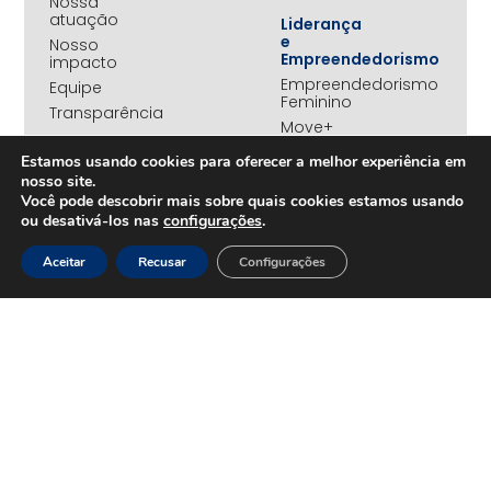
Nossa
atuação
Liderança
e
Nosso
Empreendedorismo
impacto
Empreendedorismo
Equipe
Feminino
Transparência
Move+
Social
Estamos usando cookies para oferecer a melhor experiência em
Jovens
nosso site.
REDE
Embaixadores
+UNIDOS
Você pode descobrir mais sobre quais cookies estamos usando
Ações
ou desativá-los nas
configurações
.
Parceiros
Emergenciais
institucionais
Unidos
Aceitar
Recusar
Configurações
Empresas
pelo RS
associadas
Campanha
Nossos
Yanomami
benefícios
Fundo
Em
UNA+
movimento
OPORTUNIDADES
PROJETOS
Trabalhe
Desenvolvimento
Conosco