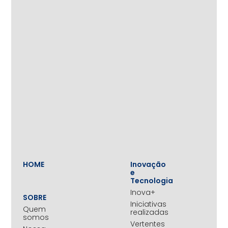
HOME
Inovação
e
Tecnologia
Inova+
SOBRE
Iniciativas
Quem
realizadas
somos
Vertentes