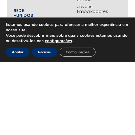
Jovens
REDE
Embaixadores
+UNIDOS
Ações
Parceiros
Estamos usando cookies para oferecer a melhor experiência em
Emergenciais
institucionais
nosso site.
Unidos
Empresas
Você pode descobrir mais sobre quais cookies estamos usando
pelo RS
associadas
ou desativá-los nas
configurações
.
Campanha
Nossos
Yanomami
benefícios
Aceitar
Recusar
Configurações
Fundo
Em
UNA+
movimento
OPORTUNIDADES
PROJETOS
Trabalhe
Desenvolvimento
Conosco
Sustentável
na
Amazônia
CONTEÚDOS
Rede
Amazônia
Cases
+Conectada
Notícias
Juntos
pela