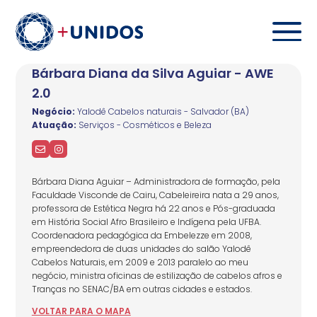
Bárbara Diana da Silva Aguiar - AWE
2.0
Negócio:
Yalodê Cabelos naturais - Salvador (BA)
Atuação:
Serviços - Cosméticos e Beleza
Bárbara Diana Aguiar – Administradora de formação, pela
Faculdade Visconde de Cairu, Cabeleireira nata a 29 anos,
professora de Estética Negra há 22 anos e Pós-graduada
em História Social Afro Brasileiro e Indígena pela UFBA.
Coordenadora pedagógica da Embelezze em 2008,
empreendedora de duas unidades do salão Yalodê
Cabelos Naturais, em 2009 e 2013 paralelo ao meu
negócio, ministra oficinas de estilização de cabelos afros e
Tranças no SENAC/BA em outras cidades e estados.
VOLTAR
PARA
O MAPA