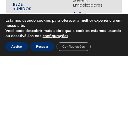
Jovens
REDE
Embaixadores
+UNIDOS
Ações
Parceiros
Emergenciais
institucionais
Estamos usando cookies para oferecer a melhor experiência em
Unidos
nosso site.
Empresas
pelo RS
Você pode descobrir mais sobre quais cookies estamos usando
associadas
ou desativá-los nas
configurações
.
Campanha
Nossos
Yanomami
benefícios
Aceitar
Recusar
Configurações
Fundo
Em
UNA+
movimento
OPORTUNIDADES
PROJETOS
Trabalhe
Desenvolvimento
Conosco
Sustentável
na
Amazônia
CONTEÚDOS
Rede
Amazônia
Cases
+Conectada
Notícias
Juntos
pela
Amazônia