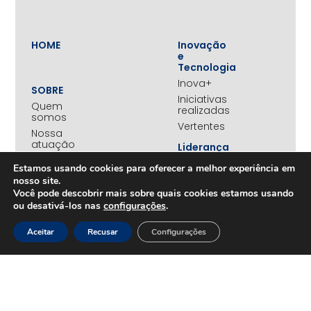
HOME
Inovação
e
Tecnologia
Inova+
SOBRE
Iniciativas
Quem
realizadas
somos
Vertentes
Nossa
atuação
Liderança
e
Nosso
Estamos usando cookies para oferecer a melhor experiência em
Empreendedorismo
impacto
nosso site.
Empreendedorismo
Equipe
Você pode descobrir mais sobre quais cookies estamos usando
Feminino
Transparência
ou desativá-los nas
configurações
.
Move+
Social
Aceitar
Recusar
Configurações
Jovens
REDE
Embaixadores
+UNIDOS
Ações
Parceiros
Emergenciais
institucionais
Unidos
Empresas
pelo RS