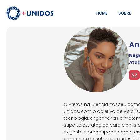
HOME
SOBRE
An
Negó
Atu
O Pretas na Ciência nasceu com
unidos, com o objetivo de visibili
tecnologia, engenharias e matem
suporte estratégico para cientis
exigente e preocupado com a div
empresas do setor e grandes tal