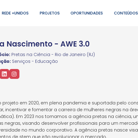
REDE +UNIDOS
PROJETOS
OPORTUNIDADES
CONTEÚDOS
a Nascimento - AWE 3.0
cio:
Pretas na Ciência - Rio de Janeiro (RJ)
ação:
Serviços - Educação
o projeto em 2020, em plena pandemia e suportada pelo con
zar, incentivar e fomentar a carreira de mulheres negras na áre
ática). Em 2023 nos tornamos a agência pretas na ciência, 
tas negras, visando desenvolver profissionais para um merca
ersidade no mundo corporativo. A agência pretas nasce visa
entos de stem que irão revolucionar o mercado.