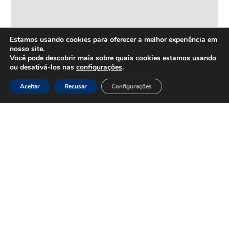
Estamos usando cookies para oferecer a melhor experiência em
nosso site.
Você pode descobrir mais sobre quais cookies estamos usando
ou desativá-los nas
configurações
.
Aceitar
Recusar
Configurações
HOME
Inovação
e
Tecnologia
Inova+
SOBRE
Iniciativas
Quem
realizadas
somos
Vertentes
Nossa
atuação
Liderança
e
Nosso
Empreendedorismo
impacto
Empreendedorismo
Equipe
Feminino
Transparência
Move+
Social