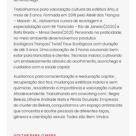
Trabalhamos para valorização cultural da estética Afro, a
mais de 3 anos. Formada em 2018 pelo Ateliê das Tranças
– Maceió- AL , obtivemos cursos de reciclagem e
especialização com Mr Trancista – Rio de Janeiro(2020) e
Rafa Braids – Minas Gerais(2021). Pensando na praticidade,
no meio ambiente desenvolvemos produtos
Ecológicos.Tranças/ Twist/ Faux Ecológicos com duração
de até 3 anos. Uma colocação de 3 horas causando bem
estar para trancistas e clientes. Técnicas indolor, cultivando
um embelezamento através do acolhimento, aconchego e
cuidados com a saúde capilar.
Auxiliamos para conscientização e reeducação capilar ,
recuperação dos fios, mudanças estéticas indolor e sem
químicas , ressaltando a importância e valorização cultural
Afrodescendente. Trabalhando em coworking com : Negra
Beleza, Lithane Andrade Nails e Pérola Dourada. Empresas
do cluster da Beleza, conquistamos um espaço antirracista
que concentra e acolhe pessoas de diferentes raças,
gêneros e orientação sexual. Todes são Bem Vindos.
VOLTAR
PARA
O MAPA