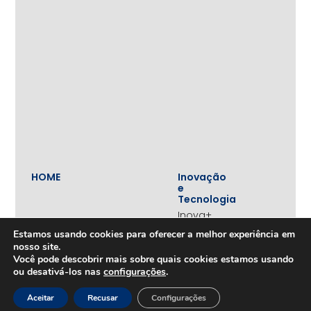
HOME
Inovação
e
Tecnologia
Inova+
SOBRE
Iniciativas
Estamos usando cookies para oferecer a melhor experiência em
Quem
realizadas
nosso site.
somos
Vertentes
Você pode descobrir mais sobre quais cookies estamos usando
Nossa
ou desativá-los nas
configurações
.
atuação
Liderança
e
Nosso
Aceitar
Recusar
Configurações
Empreendedorismo
impacto