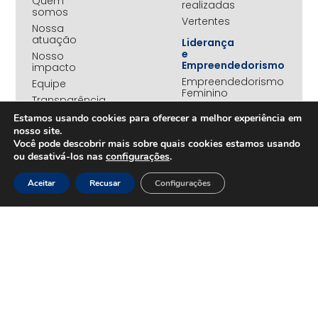
Quem
realizadas
somos
Vertentes
Nossa
atuação
Liderança
e
Nosso
Empreendedorismo
impacto
Empreendedorismo
Equipe
Feminino
Transparência
Move+
Estamos usando cookies para oferecer a melhor experiência em
Social
nosso site.
Jovens
Você pode descobrir mais sobre quais cookies estamos usando
REDE
Embaixadores
ou desativá-los nas
configurações
.
+UNIDOS
Ações
Parceiros
Emergenciais
Aceitar
Recusar
Configurações
institucionais
Unidos
Empresas
pelo RS
associadas
Campanha
Nossos
Yanomami
benefícios
Fundo
Em
UNA+
movimento
OPORTUNIDADES
PROJETOS