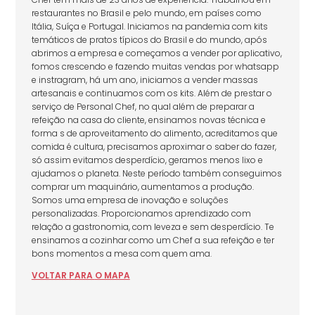
restaurantes no Brasil e pelo mundo, em países como
Itália, Suíça e Portugal. Iniciamos na pandemia com kits
temáticos de pratos típicos do Brasil e do mundo, após
abrimos a empresa e começamos a vender por aplicativo,
fomos crescendo e fazendo muitas vendas por whatsapp
e instragram, há um ano, iniciamos a vender massas
artesanais e continuamos com os kits. Além de prestar o
serviço de Personal Chef, no qual além de preparar a
refeição na casa do cliente, ensinamos novas técnica e
forma s de aproveitamento do alimento, acreditamos que
comida é cultura, precisamos aproximar o saber do fazer,
só assim evitamos desperdício, geramos menos lixo e
ajudamos o planeta. Neste período também conseguimos
comprar um maquinário, aumentamos a produção.
Somos uma empresa de inovação e soluções
personalizadas. Proporcionamos aprendizado com
relação a gastronomia, com leveza e sem desperdício. Te
ensinamos a cozinhar como um Chef a sua refeição e ter
bons momentos a mesa com quem ama.
VOLTAR
PARA
O MAPA