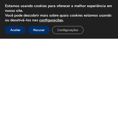
Estamos usando cookies para oferecer a melhor experiência em
nosso site.
Você pode descobrir mais sobre quais cookies estamos usando
HOME
Inovação
ou desativá-los nas
configurações
.
e
Tecnologia
Aceitar
Recusar
Configurações
Inova+
SOBRE
Iniciativas
Quem
realizadas
somos
Vertentes
Nossa
atuação
Liderança
e
Nosso
Empreendedorismo
impacto
Empreendedorismo
Equipe
Feminino
Transparência
Move+
Social
Jovens
REDE
Embaixadores
+UNIDOS
Ações
Parceiros
Emergenciais
institucionais
Unidos
Empresas