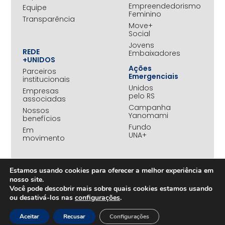
Empreendedorismo
Equipe
Feminino
Transparência
Move+
Social
Jovens
REDE
Embaixadores
+UNIDOS
Ações
Parceiros
Emergenciais
institucionais
Unidos
Empresas
pelo RS
associadas
Campanha
Nossos
Yanomami
benefícios
Fundo
Em
UNA+
movimento
OPORTUNIDADES
Estamos usando cookies para oferecer a melhor experiência em
PROJETOS
Trabalhe
nosso site.
Desenvolvimento
Conosco
Você pode descobrir mais sobre quais cookies estamos usando
Sustentável
ou desativá-los nas
configurações
.
na
Amazônia
Aceitar
Recusar
Configurações
CONTEÚDOS
Rede