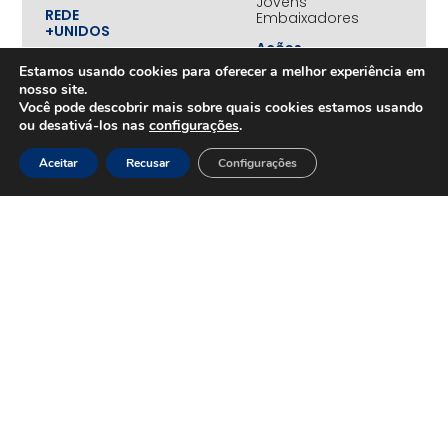
Jovens
REDE
Embaixadores
+UNIDOS
Ações
Parceiros
Emergenciais
institucionais
Estamos usando cookies para oferecer a melhor experiência em
Unidos
nosso site.
Empresas
pelo RS
Você pode descobrir mais sobre quais cookies estamos usando
associadas
ou desativá-los nas
configurações
.
Campanha
Nossos
Yanomami
benefícios
Aceitar
Recusar
Configurações
Fundo
Em
UNA+
movimento
OPORTUNIDADES
PROJETOS
Trabalhe
Desenvolvimento
Conosco
Sustentável
na
Amazônia
CONTEÚDOS
Rede
Amazônia
Cases
+Conectada
Notícias
Juntos
pela
Amazônia