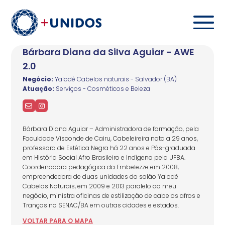
Bárbara Diana da Silva Aguiar - AWE
2.0
Negócio:
Yalodê Cabelos naturais - Salvador (BA)
Atuação:
Serviços - Cosméticos e Beleza
Bárbara Diana Aguiar – Administradora de formação, pela
Faculdade Visconde de Cairu, Cabeleireira nata a 29 anos,
professora de Estética Negra há 22 anos e Pós-graduada
em História Social Afro Brasileiro e Indígena pela UFBA.
Coordenadora pedagógica da Embelezze em 2008,
empreendedora de duas unidades do salão Yalodê
Cabelos Naturais, em 2009 e 2013 paralelo ao meu
negócio, ministra oficinas de estilização de cabelos afros e
Tranças no SENAC/BA em outras cidades e estados.
VOLTAR
PARA
O MAPA